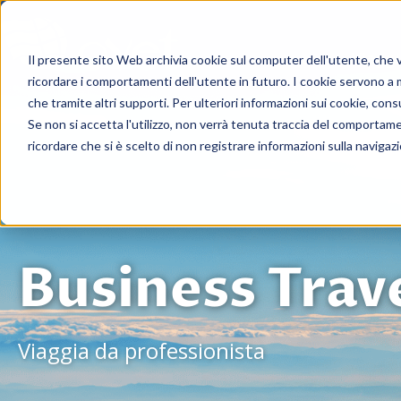
Viagg
Il presente sito Web archivia cookie sul computer dell'utente, che ven
ricordare i comportamenti dell'utente in futuro. I cookie servono a mig
che tramite altri supporti. Per ulteriori informazioni sui cookie, consu
Se non si accetta l'utilizzo, non verrà tenuta traccia del comportam
ricordare che si è scelto di non registrare informazioni sulla navigaz
Business Trav
Viaggia da professionista