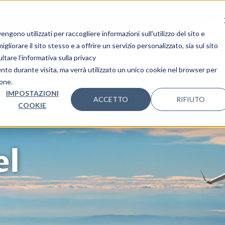
i Nozze
I nostri Viaggi
Mondo Ovet
Le tue 
gono utilizzati per raccogliere informazioni sull'utilizzo del sito e
liorare il sito stesso e a offrire un servizio personalizzato, sia sul sito
ltare l'informativa sulla privacy
ento durante visita, ma verrà utilizzato un unico cookie nel browser per
ione.
IMPOSTAZIONI
ACCETTO
RIFIUTO
COOKIE
el