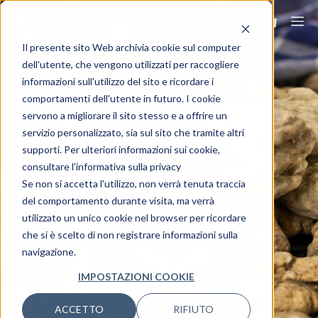
Il presente sito Web archivia cookie sul computer
dell'utente, che vengono utilizzati per raccogliere
informazioni sull'utilizzo del sito e ricordare i
ALBA – FIERA DEL
comportamenti dell'utente in futuro. I cookie
servono a migliorare il sito stesso e a offrire un
TARTUFO – DA
servizio personalizzato, sia sul sito che tramite altri
supporti. Per ulteriori informazioni sui cookie,
TREVIGLIO
consultare l'informativa sulla privacy
Se non si accetta l'utilizzo, non verrà tenuta traccia
del comportamento durante visita, ma verrà
utilizzato un unico cookie nel browser per ricordare
Viaggia ovunque, viaggia Ovet.
che si è scelto di non registrare informazioni sulla
navigazione.
IMPOSTAZIONI COOKIE
ACCETTO
RIFIUTO