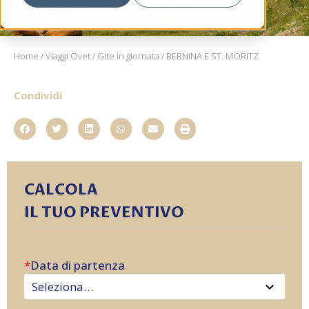
Home
/
Viaggi Ovet
/
Gite in giornata
/ BERNINA E ST. MORITZ
Condividi
CALCOLA
IL TUO PREVENTIVO
*
Data di partenza