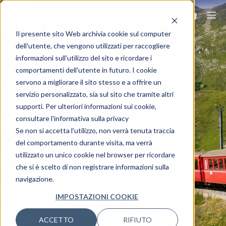
Il presente sito Web archivia cookie sul computer
dell'utente, che vengono utilizzati per raccogliere
informazioni sull'utilizzo del sito e ricordare i
comportamenti dell'utente in futuro. I cookie
BERNINA E ST.
servono a migliorare il sito stesso e a offrire un
servizio personalizzato, sia sul sito che tramite altri
MORITZ
supporti. Per ulteriori informazioni sui cookie,
consultare l'informativa sulla privacy
Se non si accetta l'utilizzo, non verrà tenuta traccia
Viaggia ovunque, viaggia Ovet.
del comportamento durante visita, ma verrà
utilizzato un unico cookie nel browser per ricordare
che si è scelto di non registrare informazioni sulla
navigazione.
IMPOSTAZIONI COOKIE
ACCETTO
RIFIUTO