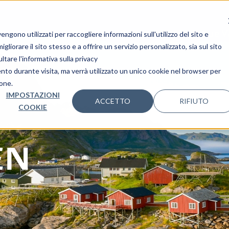
i Nozze
I nostri Viaggi
Mondo Ovet
Le tue 
gono utilizzati per raccogliere informazioni sull'utilizzo del sito e
liorare il sito stesso e a offrire un servizio personalizzato, sia sul sito
ltare l'informativa sulla privacy
ento durante visita, ma verrà utilizzato un unico cookie nel browser per
ione.
IMPOSTAZIONI
ACCETTO
RIFIUTO
COOKIE
EN