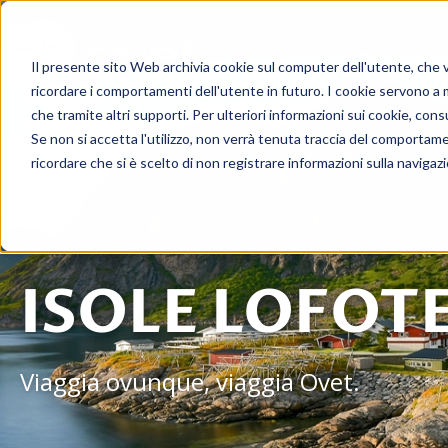
Viagg
Il presente sito Web archivia cookie sul computer dell'utente, che ven
ricordare i comportamenti dell'utente in futuro. I cookie servono a mig
che tramite altri supporti. Per ulteriori informazioni sui cookie, consu
Se non si accetta l'utilizzo, non verrà tenuta traccia del comportam
ricordare che si è scelto di non registrare informazioni sulla navigaz
ISOLE LOFOT
Viaggia ovunque, viaggia Ovet.