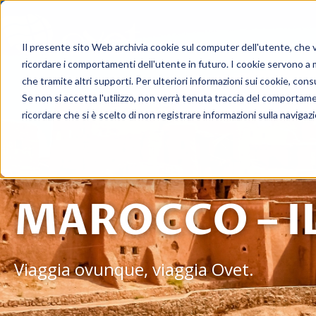
Viagg
Il presente sito Web archivia cookie sul computer dell'utente, che ven
ricordare i comportamenti dell'utente in futuro. I cookie servono a mig
che tramite altri supporti. Per ulteriori informazioni sui cookie, consu
Se non si accetta l'utilizzo, non verrà tenuta traccia del comportam
ricordare che si è scelto di non registrare informazioni sulla navigaz
MAROCCO – I
Viaggia ovunque, viaggia Ovet.