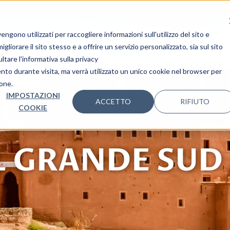
i Nozze
I nostri Viaggi
Mondo Ovet
Le tue 
gono utilizzati per raccogliere informazioni sull'utilizzo del sito e
liorare il sito stesso e a offrire un servizio personalizzato, sia sul sito
ltare l'informativa sulla privacy
ento durante visita, ma verrà utilizzato un unico cookie nel browser per
ione.
IMPOSTAZIONI
ACCETTO
RIFIUTO
COOKIE
L GRANDE SUD