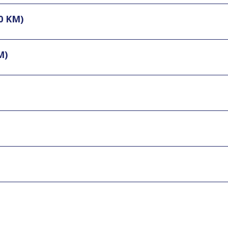
0 KM)
M)