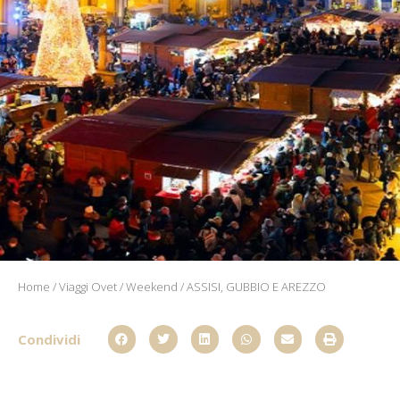
Home
/
Viaggi Ovet
/
Weekend
/ ASSISI, GUBBIO E AREZZO
Condividi