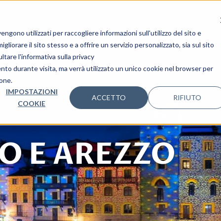
i Nozze
I nostri Viaggi
Mondo Ovet
Le tue 
gono utilizzati per raccogliere informazioni sull'utilizzo del sito e
liorare il sito stesso e a offrire un servizio personalizzato, sia sul sito
ltare l'informativa sulla privacy
ento durante visita, ma verrà utilizzato un unico cookie nel browser per
ione.
IMPOSTAZIONI
ACCETTO
RIFIUTO
COOKIE
IO E AREZZO