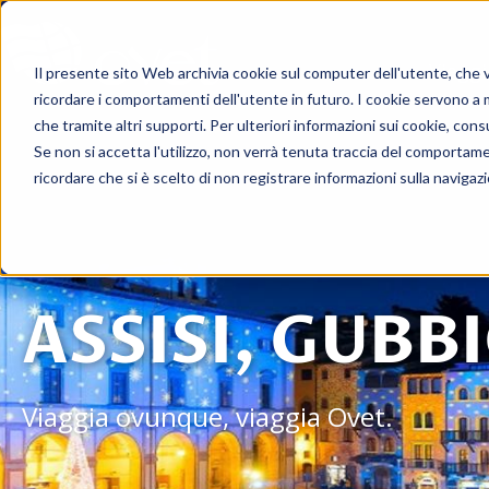
Viagg
Il presente sito Web archivia cookie sul computer dell'utente, che ven
ricordare i comportamenti dell'utente in futuro. I cookie servono a mig
che tramite altri supporti. Per ulteriori informazioni sui cookie, consu
Se non si accetta l'utilizzo, non verrà tenuta traccia del comportam
ricordare che si è scelto di non registrare informazioni sulla navigaz
ASSISI, GUBB
Viaggia ovunque, viaggia Ovet.