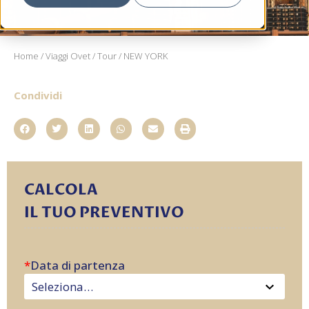
Home
/
Viaggi Ovet
/
Tour
/ NEW YORK
Condividi
CALCOLA
IL TUO PREVENTIVO
*
Data di partenza