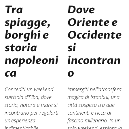
Tra
Dove
spiagge,
Oriente e
borghi e
Occidente
storia
si
napoleoni
incontran
ca
o
Concediti un weekend
Immergiti nell’atmosfera
sull’Isola d’Elba, dove
magica di Istanbul, una
storia, natura e mare si
città sospesa tra due
incontrano per regalarti
continenti e ricca di
un’esperienza
fascino millenario. In un
indimenticabile.
solo weekend, esplora la