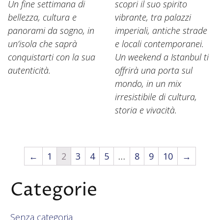
Un fine settimana di
scopri il suo spirito
bellezza, cultura e
vibrante, tra palazzi
panorami da sogno, in
imperiali, antiche strade
un’isola che saprà
e locali contemporanei.
conquistarti con la sua
Un weekend a Istanbul ti
autenticità.
offrirà una porta sul
mondo, in un mix
irresistibile di cultura,
storia e vivacità.
←
1
2
3
4
5
…
8
9
10
→
Categorie
Senza categoria