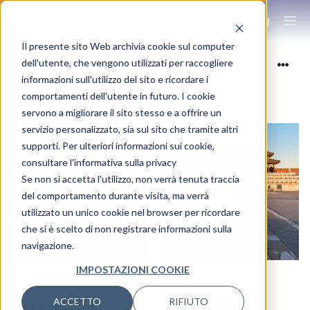
Il presente sito Web archivia cookie sul computer
dell'utente, che vengono utilizzati per raccogliere
informazioni sull'utilizzo del sito e ricordare i
Visualizzazione di 21-40 di 188 risultati
comportamenti dell'utente in futuro. I cookie
servono a migliorare il sito stesso e a offrire un
servizio personalizzato, sia sul sito che tramite altri
supporti. Per ulteriori informazioni sui cookie,
consultare l'informativa sulla privacy
Se non si accetta l'utilizzo, non verrà tenuta traccia
del comportamento durante visita, ma verrà
utilizzato un unico cookie nel browser per ricordare
che si è scelto di non registrare informazioni sulla
navigazione.
IMPOSTAZIONI COOKIE
CINA CLASSICA
CINA CLASSICA
Civiltà
Civiltà
ACCETTO
RIFIUTO