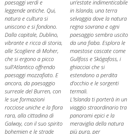
paesaggi verdi e
un’estate indimenticabile
leggende antiche. Qui,
in Islanda, una terra
natura e cultura si
selvaggia dove la natura
uniscono e si fondono.
regna sovrana e ogni
Dalla capitale, Dublino,
paesaggio sembra uscito
vibrante e ricca di storia,
da una fiaba. Esplora le
alle Scogliere di Moher,
maestose cascate come
che si ergono a picco
Gullfoss e Skógafoss, i
sull’Atlantico offrendo
ghiacciai che si
paesaggi mozzafiato. E
estendono a perdita
ancora, da paesaggio
d’occhio e le sorgenti
surreale del Burren, con
termali.
le sue formazioni
L’Islanda ti porterà in un
rocciose uniche e la flora
viaggio straordinario tra
rara, alla cittadina di
panorami epici e la
Galway, con il suo spirito
meraviglia della natura
bohemien e le strade
più pura, per