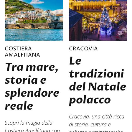
COSTIERA
CRACOVIA
AMALFITANA
Le
Tra mare,
tradizioni
storia e
del Natale
splendore
polacco
reale
Cracovia, una città ricca
Scopri la magia della
di storia, cultura e
Costiera Amalfitana con