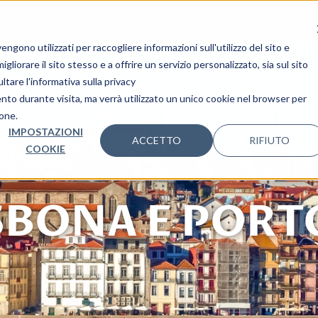
i Nozze
I nostri Viaggi
Mondo Ovet
Le tue 
gono utilizzati per raccogliere informazioni sull'utilizzo del sito e
liorare il sito stesso e a offrire un servizio personalizzato, sia sul sito
ltare l'informativa sulla privacy
ento durante visita, ma verrà utilizzato un unico cookie nel browser per
ione.
IMPOSTAZIONI
ACCETTO
RIFIUTO
COOKIE
SBONA E PORT