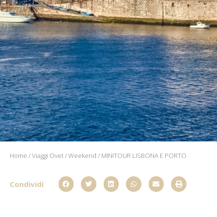
Home
/
Viaggi Ovet
/
Weekend
/ MINITOUR LISBONA E PORTO
Condividi