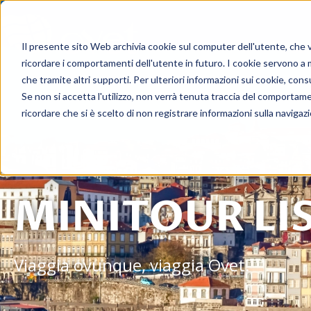
Viagg
Il presente sito Web archivia cookie sul computer dell'utente, che ven
ricordare i comportamenti dell'utente in futuro. I cookie servono a mig
che tramite altri supporti. Per ulteriori informazioni sui cookie, consu
Se non si accetta l'utilizzo, non verrà tenuta traccia del comportam
ricordare che si è scelto di non registrare informazioni sulla navigaz
MINITOUR LI
Viaggia ovunque, viaggia Ovet.