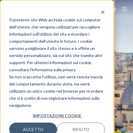
Il presente sito Web archivia cookie sul computer
dell'utente, che vengono utilizzati per raccogliere
informazioni sull'utilizzo del sito e ricordare i
ROMA – UDIENZA
comportamenti dell'utente in futuro. I cookie
servono a migliorare il sito stesso e a offrire un
CON PAPA LEONE
servizio personalizzato, sia sul sito che tramite altri
supporti. Per ulteriori informazioni sui cookie,
XIV
consultare l'informativa sulla privacy
Se non si accetta l'utilizzo, non verrà tenuta traccia
del comportamento durante visita, ma verrà
utilizzato un unico cookie nel browser per ricordare
Viaggia ovunque, viaggia Ovet.
che si è scelto di non registrare informazioni sulla
navigazione.
IMPOSTAZIONI COOKIE
ACCETTO
RIFIUTO