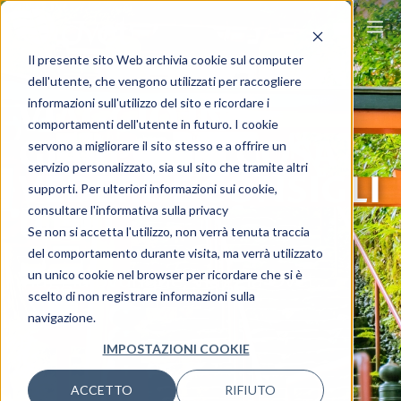
Il presente sito Web archivia cookie sul computer
dell'utente, che vengono utilizzati per raccogliere
informazioni sull'utilizzo del sito e ricordare i
VIAGGIO IN
comportamenti dell'utente in futuro. I cookie
GIAPPONE: COSA
servono a migliorare il sito stesso e a offrire un
servizio personalizzato, sia sul sito che tramite altri
VEDERE E CONSIGLI
supporti. Per ulteriori informazioni sui cookie,
consultare l'informativa sulla privacy
UTILI
Se non si accetta l'utilizzo, non verrà tenuta traccia
del comportamento durante visita, ma verrà utilizzato
Viaggia ovunque, viaggia Ovet.
un unico cookie nel browser per ricordare che si è
scelto di non registrare informazioni sulla
navigazione.
IMPOSTAZIONI COOKIE
ACCETTO
RIFIUTO